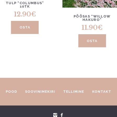
TULP “COLUMBUS”
10TK
12.90
€
PÕÕSAS “WILLOW
HAKURO”
11.90
€
OSTA
OSTA
POOD
SOOVINIMEKIRI
TELLIMINE
KONTAKT