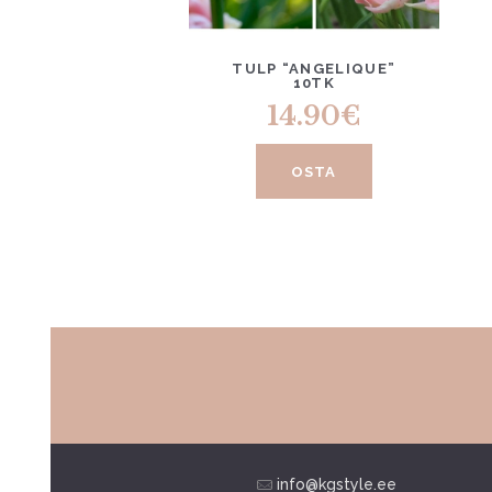
TULP “ANGELIQUE”
10TK
14.90
€
OSTA
info@kgstyle.ee