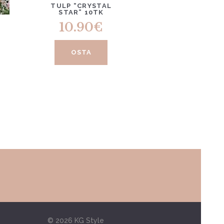
TULP “CRYSTAL
STAR” 10TK
10.90
€
OSTA
© 2026 KG Style