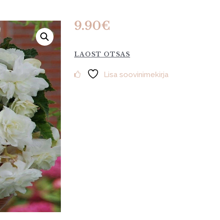
9.90
€
LAOST OTSAS
Lisa soovinimekirja