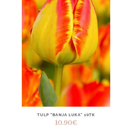
TULP “BANJA LUKA” 10TK
10.90
€