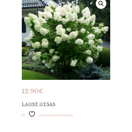
12.90
€
LAOST OTSAS
Lisa soovinimekirja