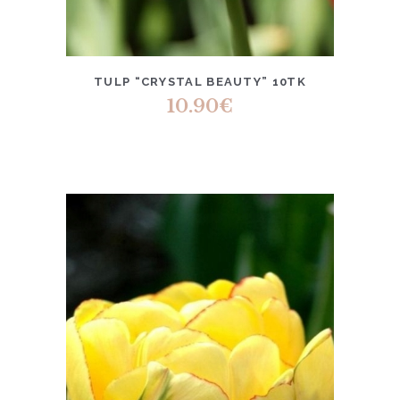
TULP “CRYSTAL BEAUTY” 10TK
10.90
€