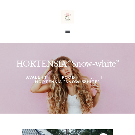
salu taimed
E-POOD
HORTENSIA “Snow-white”
ALE %
TELLIMINE
AVALEHT
POOD
...
HORTENSIA “SNOW-WHITE”
SOOVINIMEKIRI
KONTO
OSTUKORV