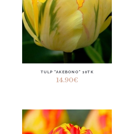
TULP “AKEBONO” 10TK
14.90
€