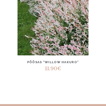
PÕÕSAS “WILLOW HAKURO”
11.90
€