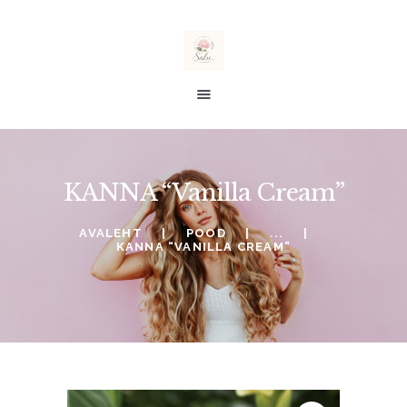
salu taimed
E-POOD
KANNA “Vanilla Cream”
ALE %
TELLIMINE
AVALEHT
POOD
...
KANNA “VANILLA CREAM”
SOOVINIMEKIRI
KONTO
OSTUKORV