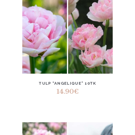
TULP “ANGELIQUE” 10TK
14.90
€