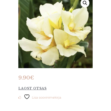
9.90
€
LAOST OTSAS
Lisa soovinimekirja