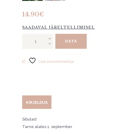
14.90
€
SAADAVAL JÄRELTELLIMISEL
Nartsiss
OSTA
"Ice
King"
10tk
kogus
Lisa soovinimekirja
KIRJELDUS
Sibulad
Tarne alates 1. september