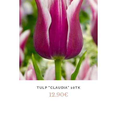
TULP “CLAUDIA” 10TK
12.90
€