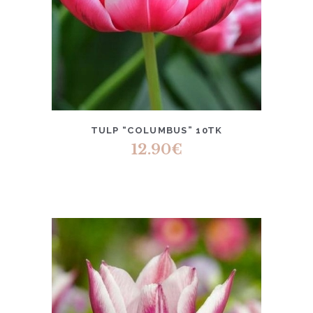
TULP “COLUMBUS” 10TK
12.90
€