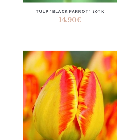
TULP “BLACK PARROT” 10TK
14.90
€