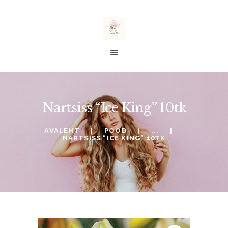
salu taimed
E-POOD
Nartsiss “Ice King” 10tk
ALE %
TELLIMINE
AVALEHT
POOD
...
NARTSISS “ICE KING” 10TK
SOOVINIMEKIRI
KONTO
OSTUKORV