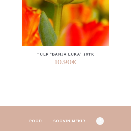
TULP “BANJA LUKA” 10TK
10.90
€
POOD
SOOVINIMEKIRI