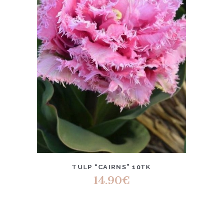
TULP “CAIRNS” 10TK
14.90
€