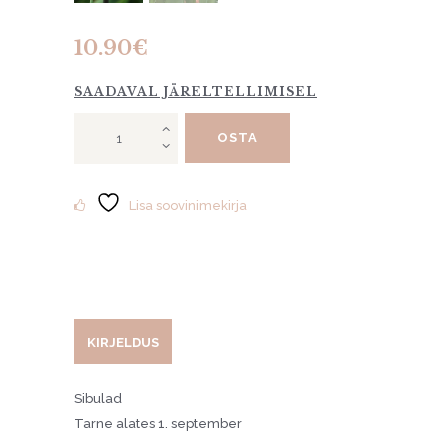
10.90
€
SAADAVAL JÄRELTELLIMISEL
Tulp
OSTA
"Candy
Prince"
10tk
kogus
Lisa soovinimekirja
KIRJELDUS
Sibulad
Tarne alates 1. september