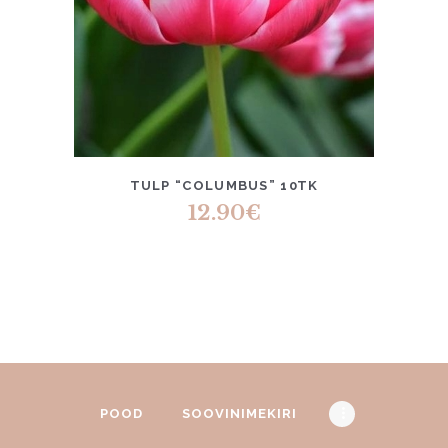
TULP “COLUMBUS” 10TK
12.90
€
POOD
SOOVINIMEKIRI