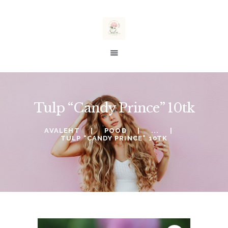
salu taimed
E-POOD
Tulp “Candy Prince” 10tk
ALE %
TELLIMINE
AVALEHT
POOD
...
TULP “CANDY PRINCE” 10TK
SOOVINIMEKIRI
KONTO
OSTUKORV