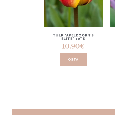
TULP “APELDOORN’S
ELITE” 10TK
10.90
€
OSTA