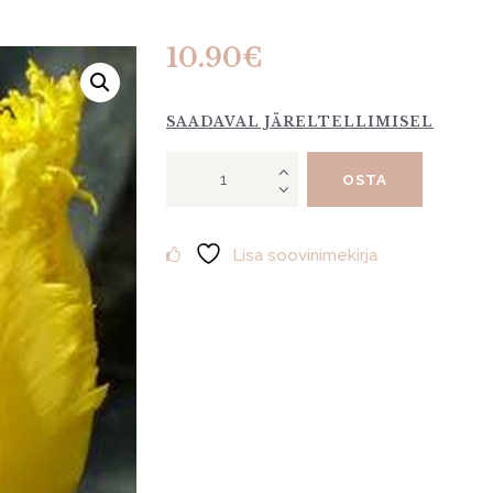
10.90
€
SAADAVAL JÄRELTELLIMISEL
Tulp
OSTA
"Crystal
Star"
10tk
Lisa soovinimekirja
kogus