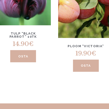
TULP “BLACK
PARROT” 10TK
14.90
€
PLOOM “VICTORIA”
19.90
€
OSTA
OSTA