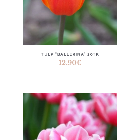
TULP “BALLERINA” 10TK
12.90
€