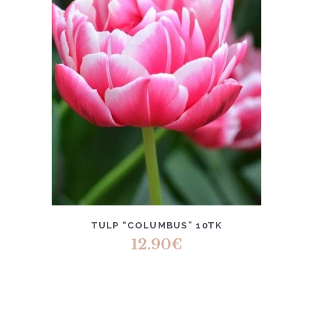
TULP “COLUMBUS” 10TK
12.90
€