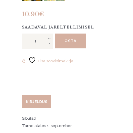
10.90
€
SAADAVAL JÄRELTELLIMISEL
Tulp
OSTA
"Jaap
Groot"
10tk
kogus
Lisa soovinimekirja
KIRJELDUS
Sibulad
Tarne alates 1. september