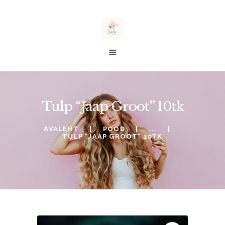
salu taimed
E-POOD
Tulp “Jaap Groot” 10tk
ALE %
TELLIMINE
AVALEHT
POOD
...
TULP “JAAP GROOT” 10TK
SOOVINIMEKIRI
KONTO
OSTUKORV