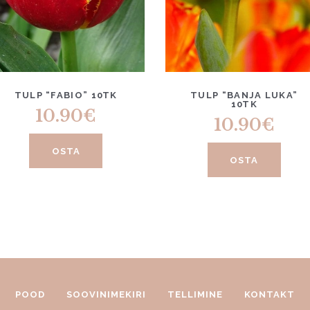
TULP “FABIO” 10TK
TULP “BANJA LUKA”
10TK
10.90
€
10.90
€
OSTA
OSTA
POOD
SOOVINIMEKIRI
TELLIMINE
KONTAKT