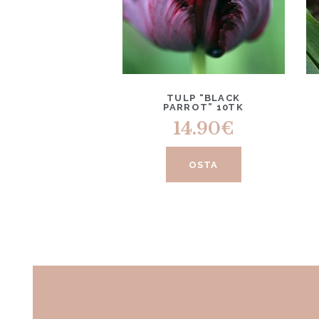
TULP “BLACK
PARROT” 10TK
14.90
€
OSTA