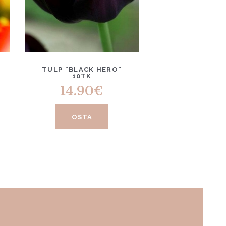
TULP “BLACK HERO”
10TK
14.90
€
OSTA