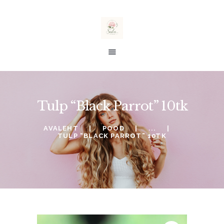
salu taimed
E-POOD
Tulp “Black Parrot” 10tk
ALE %
TELLIMINE
AVALEHT
POOD
...
TULP “BLACK PARROT” 10TK
SOOVINIMEKIRI
KONTO
OSTUKORV