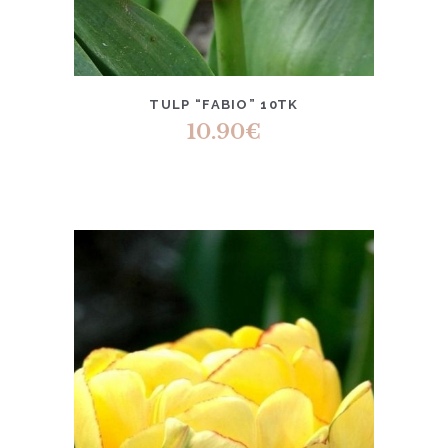
TULP “FABIO” 10TK
10.90
€