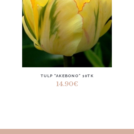
TULP “AKEBONO” 10TK
14.90
€