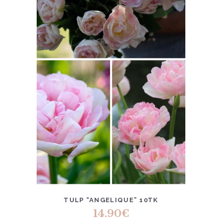
TULP “ANGELIQUE” 10TK
14.90
€