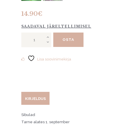
14.90
€
SAADAVAL JÄRELTELLIMISEL
Tulp
OSTA
"Black
Parrot"
10tk
kogus
Lisa soovinimekirja
KIRJELDUS
Sibulad
Tarne alates 1. september