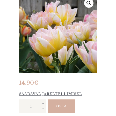
14.90
€
SAADAVAL JÄRELTELLIMISEL
Tulp
OSTA
"Password"
10tk