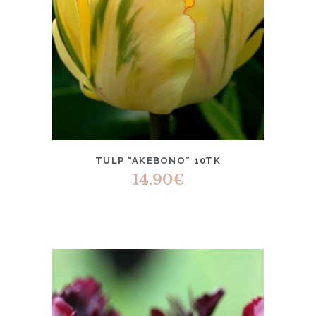
TULP “AKEBONO” 10TK
14.90
€