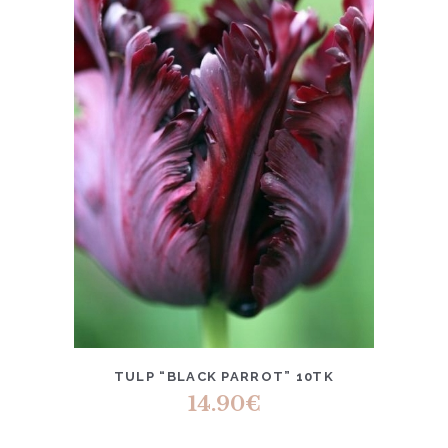
TULP “BLACK PARROT” 10TK
14.90
€