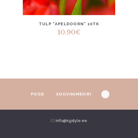
TULP “APELDOORN” 10TK
10.90
€
POOD
SOOVINIMEKIRI
info@kgstyle.ee