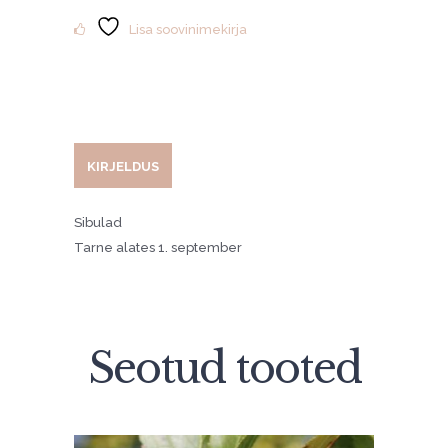
kogus
Lisa soovinimekirja
KIRJELDUS
Sibulad
Tarne alates 1. september
Seotud tooted