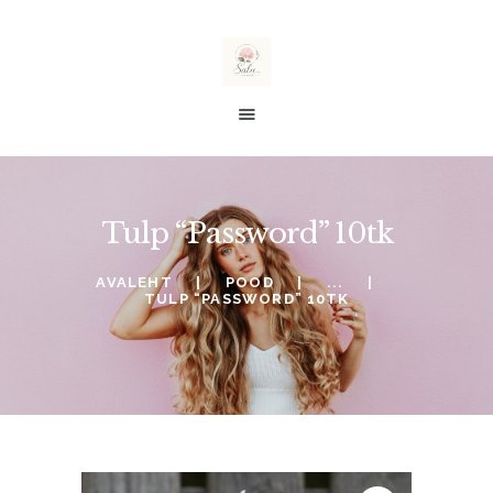
salu taimed
E-POOD
Tulp “Password” 10tk
ALE %
TELLIMINE
AVALEHT
POOD
...
TULP “PASSWORD” 10TK
SOOVINIMEKIRI
KONTO
OSTUKORV