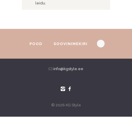
leidu.
POOD
SOOVINIMEKIRI
info@kgstyle.ee
© 2026 KG Style