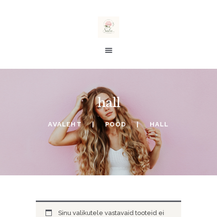
salu taimed
E-POOD
hall
ALE %
TELLIMINE
AVALEHT
POOD
HALL
SOOVINIMEKIRI
KONTO
OSTUKORV
Sinu valikutele vastavaid tooteid ei