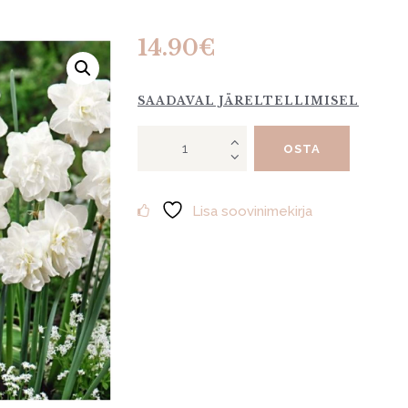
14.90
€
SAADAVAL JÄRELTELLIMISEL
Nartsiss
OSTA
"Obdam"
10tk
kogus
Lisa soovinimekirja