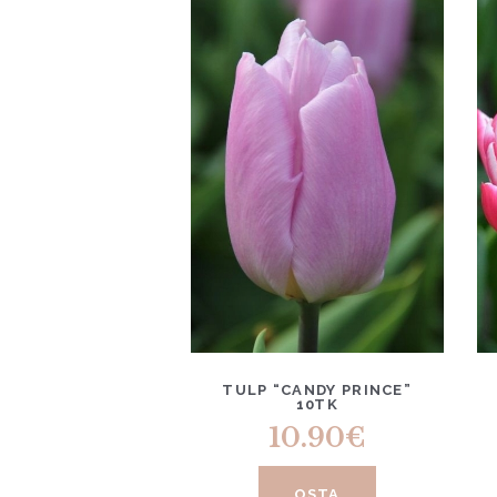
TULP “CANDY PRINCE”
10TK
10.90
€
OSTA