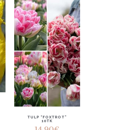
TULP “FOXTROT”
10TK
14.90
€