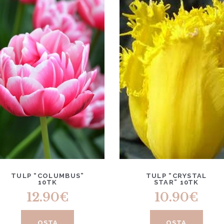
TULP “COLUMBUS”
TULP “CRYSTAL
10TK
STAR” 10TK
12.90
€
10.90
€
OSTA
OSTA