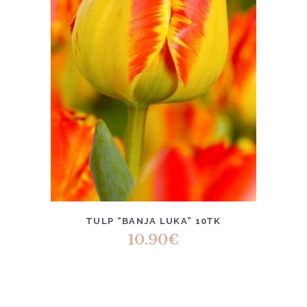
TULP “BANJA LUKA” 10TK
10.90
€