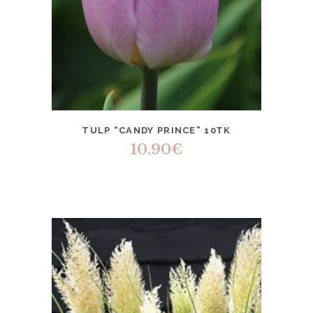
TULP “CANDY PRINCE” 10TK
10.90
€