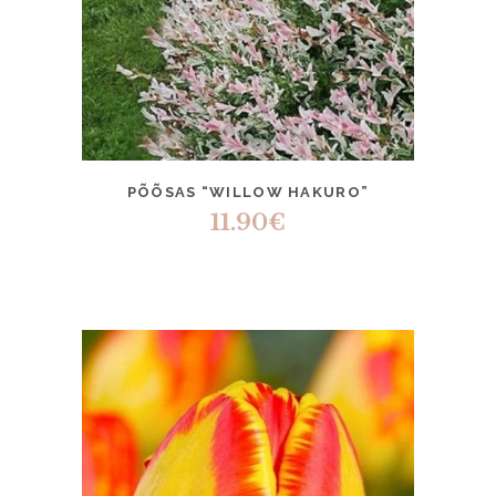
PÕÕSAS “WILLOW HAKURO”
11.90
€