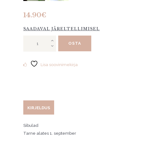
14.90
€
SAADAVAL JÄRELTELLIMISEL
Tulp
OSTA
"Black
Hero"
10tk
kogus
Lisa soovinimekirja
KIRJELDUS
Sibulad
Tarne alates 1. september