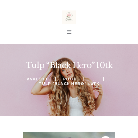
salu taimed
E-POOD
Tulp “Black Hero” 10tk
ALE %
TELLIMINE
AVALEHT
POOD
...
TULP “BLACK HERO” 10TK
SOOVINIMEKIRI
KONTO
OSTUKORV