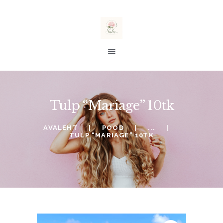
salu taimed
E-POOD
Tulp “Mariage” 10tk
ALE %
TELLIMINE
AVALEHT
POOD
...
TULP “MARIAGE” 10TK
SOOVINIMEKIRI
KONTO
OSTUKORV