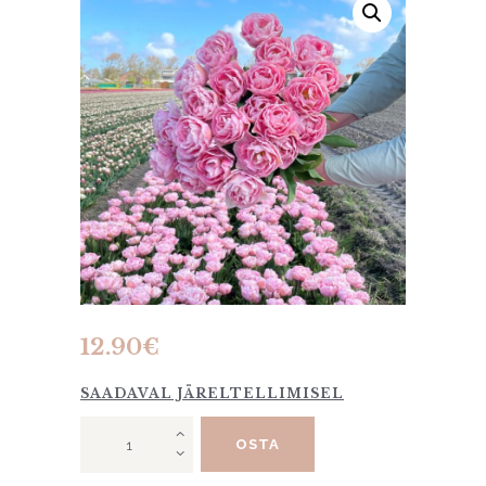
12.90
€
SAADAVAL JÄRELTELLIMISEL
Tulp
OSTA
"Mariage"
10tk