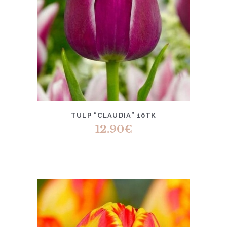
TULP “CLAUDIA” 10TK
12.90
€