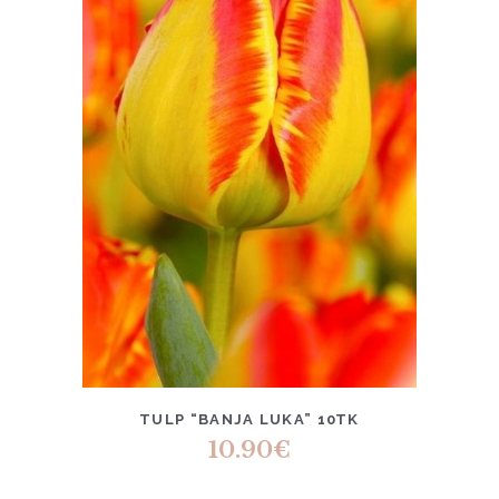
TULP “BANJA LUKA” 10TK
10.90
€