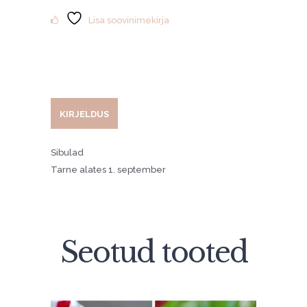
kogus
Lisa soovinimekirja
KIRJELDUS
Sibulad
Tarne alates 1. september
Seotud tooted