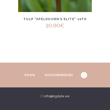
TULP “APELDOORN’S ELITE” 10TK
10.90
€
POOD
SOOVINIMEKIRI
info@kgstyle.ee