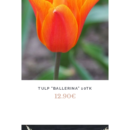
TULP “BALLERINA” 10TK
12.90
€