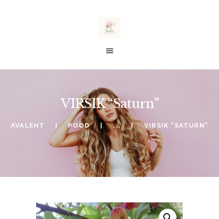
salu taimed
E-POOD
VIRSIK “Saturn”
ALE %
TELLIMINE
AVALEHT
POOD
...
VIRSIK “SATURN”
SOOVINIMEKIRI
KONTO
OSTUKORV