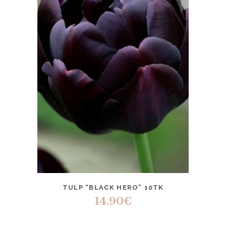
TULP “BLACK HERO” 10TK
14.90
€