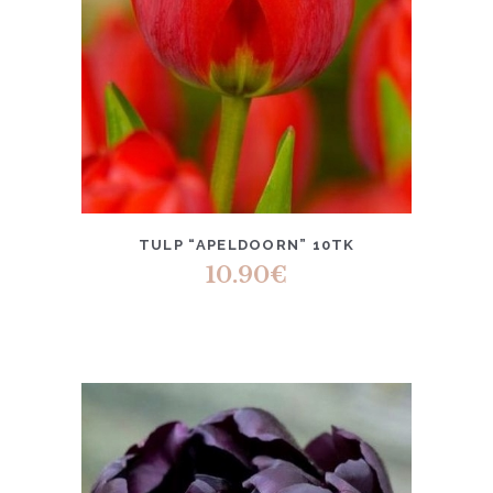
TULP “APELDOORN” 10TK
10.90
€