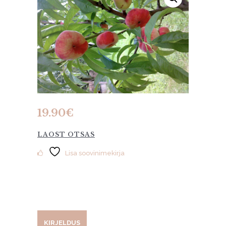
19.90
€
LAOST OTSAS
Lisa soovinimekirja
KIRJELDUS